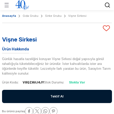
Geri Dön
Geri Dön
Geri Dön
Geri Dön
Anasayfa
Gıda Grubu
Sirke Grubu
Vişne Sirkesi
nları
kileri
Taze Meyve & Sebze Grubu
Gıda Grubu
Tropikal Grubu
 Tarım?
Sebze Grubu
Sebze Grubu
Donuk Gıda
Meyve
Vişne Sirkesi
k
Sirke Grubu
Sebze
Ürün Hakkında
r
Turşu Konserve
Günlük hasatla tazeliğini koruyan Vişne Sirkesi doğal yapısıyla gönül
rahatlığıyla tüketebileceğiniz bir üründür. İster kahvaltılarda ister ara
öğünlerde keyifle tüketilir. Lezzetiyle fark yaratan bu ürün, Saraylım Tarım
n ve Değerler
e Teknolojik Faaliyetler
kalitesiyle sunulur.
Ürün Kodu
V8QZAVJ4JY
Stok Durumu
Stokta Var
Teklif Al
Bu ürünü paylaş