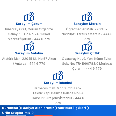
Saraylım Çorum
Saraylım Mersin
Pınarçay OSB, Çorum Organize
Öğretmenler Mah. 2963 Sk.
Sanayi 16. Cd No:24, 19040
No:28/A1 Tarsus / Mersin - 444 6
Merkez/Çorum - 444 6 779
779
Saraylım Antalya
Saraylım Çiftlik
Atatürk Mah. 22045 Sk. No:57 Aksu
Ovasaray Köyü. Yeni Küme Evleri
/ Antalya - 444 6 779
Sok. No: TR-1990783/0 Merkez/
Çorum - 444 6 779
Saraylım İstanbul
Barbaros mah. Mor Sümbül sok.
Teknik Yapı Deluxia Palace No.5A
Daire 121 Ataşehir/İstanbul - 444 6
779
Kurumsal
Faaliyet Alanlarımız
Yatırımcı İlişkileri
Ürün Gruplarımız