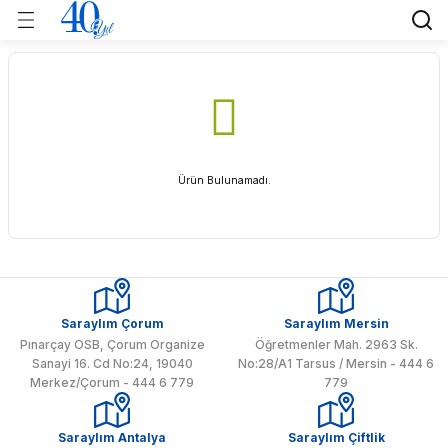
Geri Dön
Geri Dön
Geri Dön
Geri Dön
nları
kileri
Taze Meyve & Sebze Grubu
Gıda Grubu
Tropikal Grubu
 Tarım?
Sebze Grubu
Sebze Grubu
Donuk Gıda
Meyve
k
Sirke Grubu
Sebze
Ürün Bulunamadı.
r
Turşu Konserve
n ve Değerler
e Teknolojik Faaliyetler
Saraylım Çorum
Saraylım Mersin
Pınarçay OSB, Çorum Organize
Öğretmenler Mah. 2963 Sk.
Sanayi 16. Cd No:24, 19040
No:28/A1 Tarsus / Mersin - 444 6
Merkez/Çorum - 444 6 779
779
Saraylım Antalya
Saraylım Çiftlik