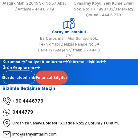
Atatürk Mah. 22045 Sk. No:57 Aksu
Ovasaray Köyü. Yeni Küme Evleri
/ Antalya - 444 6 779
Sok. No: TR-1990783/0 Merkez/
Çorum - 444 6 779
Saraylım İstanbul
Barbaros mah. Mor Sümbül sok.
Teknik Yapı Deluxia Palace No.5A
Daire 121 Ataşehir/İstanbul - 444 6
779
Kurumsal
Faaliyet Alanlarımız
Yatırımcı İlişkileri
Ürün Gruplarımız
Sürdürülebilirlik
Finansal Bilgiler
Bizimle İletişime Geçin
+90 4446779
0444779
Organize Sanayi Bölgesi 16.Cadde No:22 Çorum / TÜRKİYE
info@saraylimtarim.com