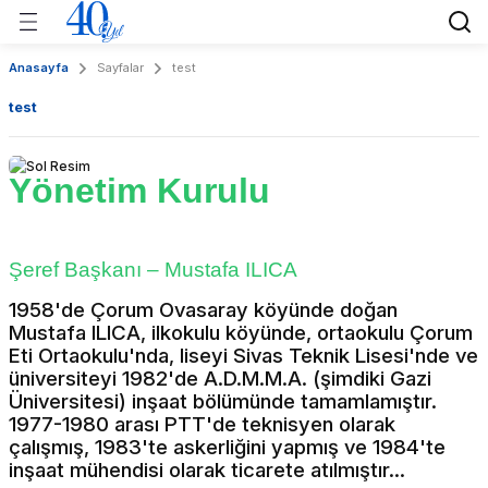
Geri Dön
Geri Dön
Geri Dön
Geri Dön
Anasayfa
Sayfalar
test
nları
kileri
Taze Meyve & Sebze Grubu
Gıda Grubu
Tropikal Grubu
test
 Tarım?
Sebze Grubu
Sebze Grubu
Donuk Gıda
Meyve
Yönetim Kurulu
k
Sirke Grubu
Sebze
r
Turşu Konserve
Şeref Başkanı – Mustafa ILICA
n ve Değerler
e Teknolojik Faaliyetler
1958'de Çorum Ovasaray köyünde doğan
Mustafa ILICA, ilkokulu köyünde, ortaokulu Çorum
Eti Ortaokulu'nda, liseyi Sivas Teknik Lisesi'nde ve
üniversiteyi 1982'de A.D.M.M.A. (şimdiki Gazi
Üniversitesi) inşaat bölümünde tamamlamıştır.
1977-1980 arası PTT'de teknisyen olarak
çalışmış, 1983'te askerliğini yapmış ve 1984'te
inşaat mühendisi olarak ticarete atılmıştır...