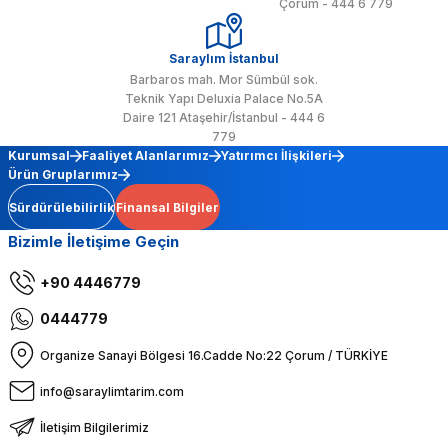
Çorum - 444 6 779
Saraylım İstanbul
Barbaros mah. Mor Sümbül sok.
Teknik Yapı Deluxia Palace No.5A
Daire 121 Ataşehir/İstanbul - 444 6
779
Kurumsal
Faaliyet Alanlarımız
Yatırımcı İlişkileri
Ürün Gruplarımız
Sürdürülebilirlik
Finansal Bilgiler
Bizimle İletişime Geçin
+90 4446779
0444779
Organize Sanayi Bölgesi 16.Cadde No:22 Çorum / TÜRKİYE
info@saraylimtarim.com
İletişim Bilgilerimiz