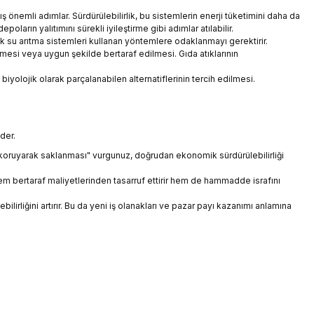
ş önemli adımlar. Sürdürülebilirlik, bu sistemlerin enerji tüketimini daha da
arın yalıtımını sürekli iyileştirme gibi adımlar atılabilir.
ık su arıtma sistemleri kullanan yöntemlere odaklanmayı gerektirir.
mesi veya uygun şekilde bertaraf edilmesi. Gıda atıklarının
yolojik olarak parçalanabilen alternatiflerinin tercih edilmesi.
der.
i koruyarak saklanması" vurgunuz, doğrudan ekonomik sürdürülebilirliği
hem bertaraf maliyetlerinden tasarruf ettirir hem de hammadde israfını
ebilirliğini artırır. Bu da yeni iş olanakları ve pazar payı kazanımı anlamına