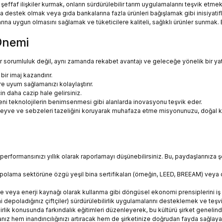
 şeffaf ilişkiler kurmak, onların sürdürülebilir tarım uygulamalarını teşvik etmek
a destek olmak veya gıda bankalarına fazla ürünleri bağışlamak gibi inisiyati
rına uygun olmasını sağlamak ve tüketicilere kaliteli, sağlıklı ürünler sunmak. 
 Önemi
 sorumluluk değil, aynı zamanda rekabet avantajı ve geleceğe yönelik bir yatı
bir imaj kazandırır.
 uyum sağlamanızı kolaylaştırır.
çin daha cazip hale gelirsiniz.
a yeni teknolojilerin benimsenmesi gibi alanlarda inovasyonu teşvik eder.
arak meyve ve sebzeleri tazeliğini koruyarak muhafaza etme misyonunuzu, doğal
 performansınızı yıllık olarak raporlamayı düşünebilirsiniz. Bu, paydaşlarınıza 
polama sektörüne özgü yeşil bina sertifikaları (örneğin, LEED, BREEAM) veya ç
eya enerji kaynağı olarak kullanma gibi döngüsel ekonomi prensiplerini iş mo
erini depoladığınız çiftçiler) sürdürülebilirlik uygulamalarını desteklemek ve te
ilirlik konusunda farkındalık eğitimleri düzenleyerek, bu kültürü şirket genelinde
ız hem inandırıcılığınızı artıracak hem de şirketinize doğrudan fayda sağlayac