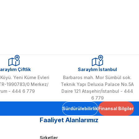
araylım Çiftlik
Saraylım İstanbul
Köyü. Yeni Küme Evleri
Barbaros mah. Mor Sümbül sok.
 TR-1990783/0 Merkez/
Teknik Yapı Deluxia Palace No.5A
rum - 444 6 779
Daire 121 Ataşehir/İstanbul - 444
6 779
Sürdürülebilirlik
Finansal Bilgiler
Faaliyet Alanlarımız
Şirketler