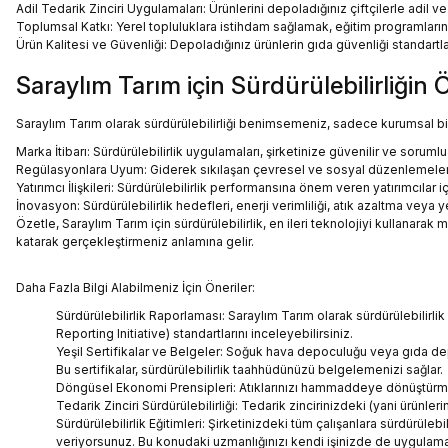
Adil Tedarik Zinciri Uygulamaları: Ürünlerini depoladığınız çiftçilerle adil ve
Toplumsal Katkı: Yerel topluluklara istihdam sağlamak, eğitim programların
Ürün Kalitesi ve Güvenliği: Depoladığınız ürünlerin gıda güvenliği standartla
Saraylım Tarım için Sürdürülebilirliğin
Saraylım Tarım olarak sürdürülebilirliği benimsemeniz, sadece kurumsal bir
Marka İtibarı: Sürdürülebilirlik uygulamaları, şirketinize güvenilir ve sorumlu 
Regülasyonlara Uyum: Giderek sıkılaşan çevresel ve sosyal düzenlemelere
Yatırımcı İlişkileri: Sürdürülebilirlik performansına önem veren yatırımcılar i
İnovasyon: Sürdürülebilirlik hedefleri, enerji verimliliği, atık azaltma vey
Özetle, Saraylım Tarım için sürdürülebilirlik, en ileri teknolojiyi kullan
katarak gerçekleştirmeniz anlamına gelir.
Daha Fazla Bilgi Alabilmeniz İçin Öneriler:
Sürdürülebilirlik Raporlaması: Saraylım Tarım olarak sürdürülebilirlik
Reporting Initiative) standartlarını inceleyebilirsiniz.
Yeşil Sertifikalar ve Belgeler: Soğuk hava depoculuğu veya gıda de
Bu sertifikalar, sürdürülebilirlik taahhüdünüzü belgelemenizi sağlar.
Döngüsel Ekonomi Prensipleri: Atıklarınızı hammaddeye dönüştürme v
Tedarik Zinciri Sürdürülebilirliği: Tedarik zincirinizdeki (yani ürünl
Sürdürülebilirlik Eğitimleri: Şirketinizdeki tüm çalışanlara sürdürüleb
veriyorsunuz. Bu konudaki uzmanlığınızı kendi işinizde de uygulaman