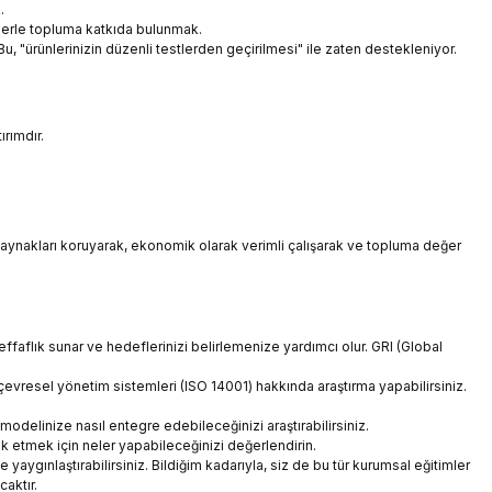
.
flerle topluma katkıda bulunmak.
Bu, "ürünlerinizin düzenli testlerden geçirilmesi" ile zaten destekleniyor.
rımdır.
 kaynakları koruyarak, ekonomik olarak verimli çalışarak ve topluma değer
şeffaflık sunar ve hedeflerinizi belirlemenize yardımcı olur. GRI (Global
evresel yönetim sistemleri (ISO 14001) hakkında araştırma yapabilirsiniz.
delinize nasıl entegre edebileceğinizi araştırabilirsiniz.
şvik etmek için neler yapabileceğinizi değerlendirin.
 yaygınlaştırabilirsiniz. Bildiğim kadarıyla, siz de bu tür kurumsal eğitimler
aktır.