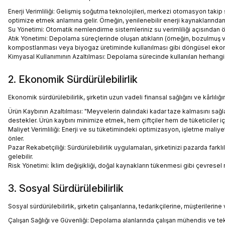
Enerji Verimliliği: Gelişmiş soğutma teknolojileri, merkezi otomasyon takip s
optimize etmek anlamına gelir. Örneğin, yenilenebilir enerji kaynaklarından (
Su Yönetimi: Otomatik nemlendirme sistemleriniz su verimliliği açısından ön
Atık Yönetimi: Depolama süreçlerinde oluşan atıkların (örneğin, bozulmuş v
kompostlanması veya biyogaz üretiminde kullanılması gibi döngüsel ekonom
Kimyasal Kullanımının Azaltılması: Depolama sürecinde kullanılan herhangi b
2. Ekonomik Sürdürülebilirlik
Ekonomik sürdürülebilirlik, şirketin uzun vadeli finansal sağlığını ve kârlılı
Ürün Kaybının Azaltılması: "Meyvelerin dalındaki kadar taze kalmasını sağ
destekler. Ürün kaybını minimize etmek, hem çiftçiler hem de tüketiciler içi
Maliyet Verimliliği: Enerji ve su tüketimindeki optimizasyon, işletme maliy
önler.
Pazar Rekabetçiliği: Sürdürülebilirlik uygulamaları, şirketinizi pazarda farklıl
gelebilir.
Risk Yönetimi: İklim değişikliği, doğal kaynakların tükenmesi gibi çevresel r
3. Sosyal Sürdürülebilirlik
Sosyal sürdürülebilirlik, şirketin çalışanlarına, tedarikçilerine, müşterileri
Çalışan Sağlığı ve Güvenliği: Depolama alanlarında çalışan mühendis ve tekn