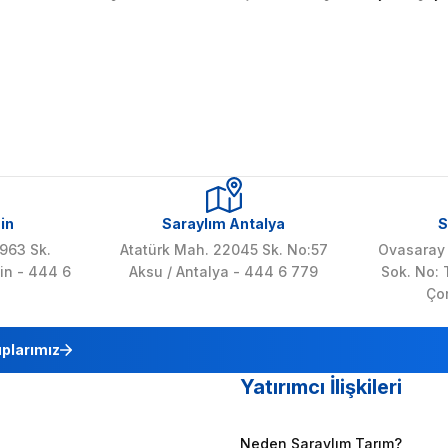
in
Saraylım Antalya
S
963 Sk.
Atatürk Mah. 22045 Sk. No:57
Ovasaray 
in - 444 6
Aksu / Antalya - 444 6 779
Sok. No:
Ço
plarımız
Yatırımcı İlişkileri
Neden Saraylım Tarım?