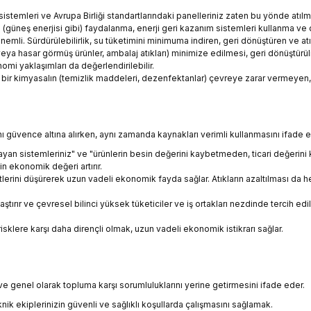
istemleri ve Avrupa Birliği standartlarındaki panelleriniz zaten bu yönde atılmı
güneş enerjisi gibi) faydalanma, enerji geri kazanım sistemleri kullanma ve depol
emli. Sürdürülebilirlik, su tüketimini minimuma indiren, geri dönüştüren ve at
eya hasar görmüş ürünler, ambalaj atıkları) minimize edilmesi, geri dönüştürül
i yaklaşımları da değerlendirilebilir.
ir kimyasalın (temizlik maddeleri, dezenfektanlar) çevreye zarar vermeyen, bi
ğını güvence altına alırken, aynı zamanda kaynakları verimli kullanmasını ifade e
layan sistemleriniz" ve "ürünlerin besin değerini kaybetmeden, ticari değerin
n ekonomik değeri artırır.
etlerini düşürerek uzun vadeli ekonomik fayda sağlar. Atıkların azaltılması da 
aştırır ve çevresel bilinci yüksek tüketiciler ve iş ortakları nezdinde tercih edil
isklere karşı daha dirençli olmak, uzun vadeli ekonomik istikrarı sağlar.
ne ve genel olarak topluma karşı sorumluluklarını yerine getirmesini ifade eder.
ik ekiplerinizin güvenli ve sağlıklı koşullarda çalışmasını sağlamak.